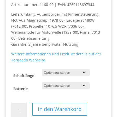
CHF 2
Artikelnummer: 1160-00 | EAN: 4260113697344
bis
CHF 2
Lieferumfang: Außenborder mit Pinnensteuerung,
Not-Aus-Magnetchip (1978-00), Ladegerät 180W
(7012-00), Propeller 10×6,5 WDR (7006-00),
Wellenanode für Motorwelle (1939-00), Finne (7013-
00), Betriebsanleitung
Garantie: 2 Jahre bei privater Nutzung
Weitere Informationen und Produktedetails auf der
Torqeedo Webseite
Schaftlänge
Batterie
Travel
In den Warenkorb
S/L