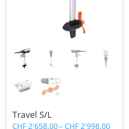
Travel S/L
Preis
CHF
2'658.00
–
CHF
2'998.00