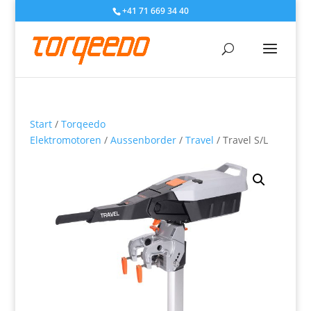
+41 71 669 34 40
Start
/
Torqeedo
Elektromotoren
/
Aussenborder
/
Travel
/ Travel S/L