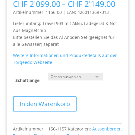
Preis
CHF
2'099.00
–
CHF
2'149.00
CHF 2
Artikelnummer: 1156-00 | EAN: 4260113697313
bis
CHF 2
Lieferumfang: Travel 903 mit Akku, Ladegerät & Not-
Aus-Magnetchip
Bitte bestellen Sie das Al Anoden Set (geeignet für
alle Gewässer) separat
Weitere Informationen und Produktedetails auf der
Torqeedo Webseite
Schaftlänge
Travel
In den Warenkorb
903
S/L
Menge
Artikelnummer:
1156-1157
Kategorien:
Aussenborder
,