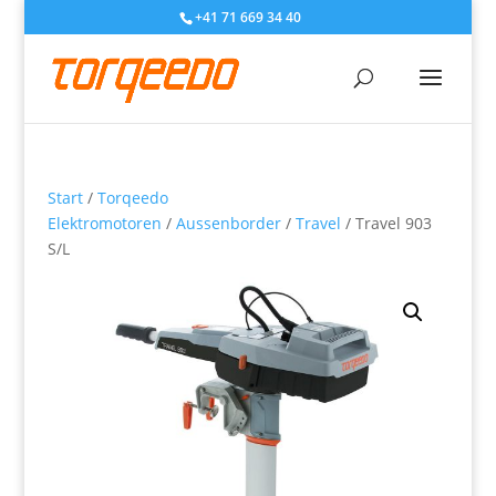
+41 71 669 34 40
Start
/
Torqeedo
Elektromotoren
/
Aussenborder
/
Travel
/ Travel 903
S/L