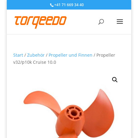
+41 71 669 34 40
Start
/
Zubehör
/
Propeller und Finnen
/ Propeller
v32/p10k Cruise 10.0