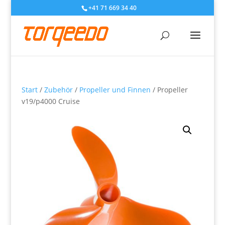
+41 71 669 34 40
Start
/
Zubehör
/
Propeller und Finnen
/ Propeller
v19/p4000 Cruise