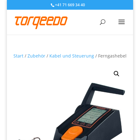
+41 71 669 34 40
Start
/
Zubehör
/
Kabel und Steuerung
/ Ferngashebel