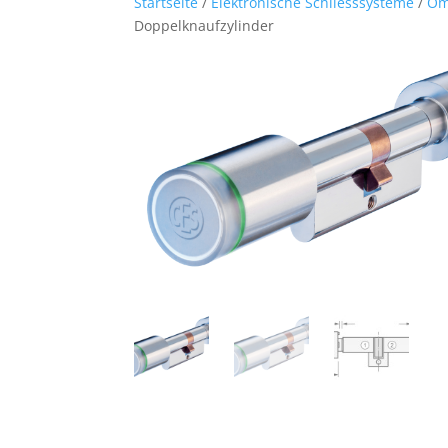
Startseite
/
Elektronische Schliesssysteme
/
Om
Doppelknaufzylinder