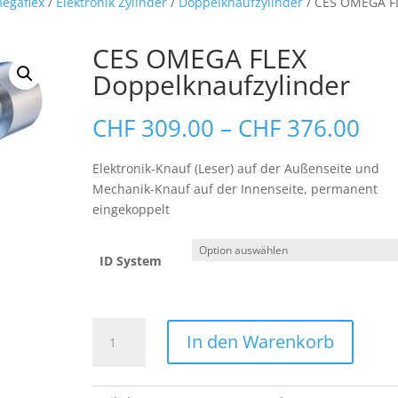
egaflex
/
Elektronik Zylinder
/
Doppelknaufzylinder
/ CES OMEGA F
CES OMEGA FLEX
Doppelknaufzylinder
Pre
CHF
309.00
–
CHF
376.00
CHF
bis
Elektronik-Knauf (Leser) auf der Außenseite und
CHF
Mechanik-Knauf auf der Innenseite, permanent
eingekoppelt
ID System
CES
In den Warenkorb
OMEGA
FLEX
Doppelknaufzylinder