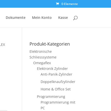
0-Elemente
Dokumente
Mein Konto
Kasse
Produkt-Kategorien
LEX
Elektronische
Schliesssysteme
Omegaflex
Elektronik Zylinder
Anti-Panik-Zylinder
isspanne:
Doppelknaufzylinder
 309.00
Home & Office Set
 376.00
Programmierung
Programmierung mit
PC