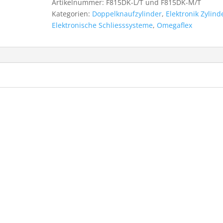
Artikelnummer:
F815DK-L/T und F815DK-M/T
Menge
Kategorien:
Doppelknaufzylinder
,
Elektronik Zylind
Elektronische Schliesssysteme
,
Omegaflex