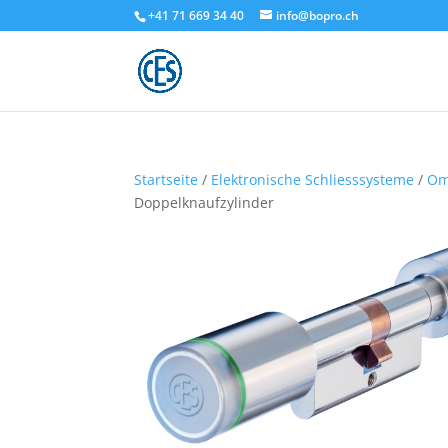
+41 71 669 34 40
info@bopro.ch
Startseite
/
Elektronische Schliesssysteme
/
Om
Doppelknaufzylinder