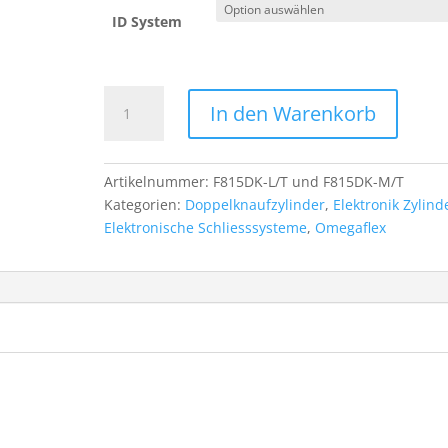
ID System
CES
In den Warenkorb
OMEGA
FLEX
Doppelknaufzylinder
Artikelnummer:
F815DK-L/T und F815DK-M/T
Menge
Kategorien:
Doppelknaufzylinder
,
Elektronik Zylind
Elektronische Schliesssysteme
,
Omegaflex